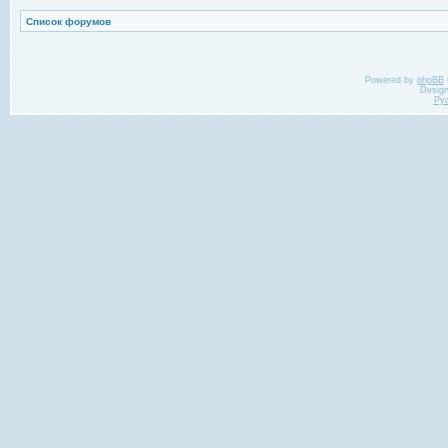
Список форумов
Powered by
phpBB
Desig
Ру