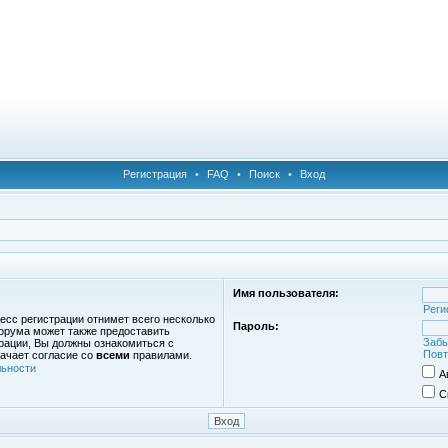
Регистрация
•
FAQ
•
Поиск
•
Вход
Имя пользователя:
Реги
есс регистрации отнимет всего несколько
Пароль:
орума может также предоставить
Забы
рации, Вы должны ознакомиться с
Повт
ачает согласие со
всеми
правилами.
ьности
А
С