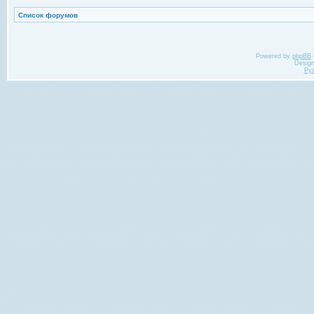
Список форумов
Powered by
phpBB
Desig
Ру