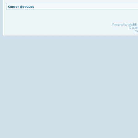
Список форумов
Powered by
phpBB
Desig
Ру