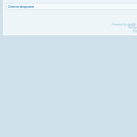
Список форумов
Powered by
phpBB
Desig
Ру