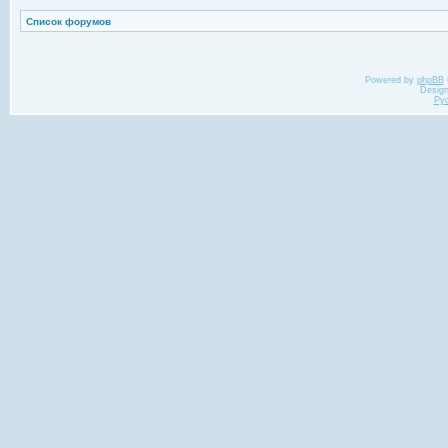
Список форумов
Powered by
phpBB
Desig
Ру