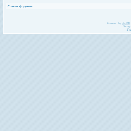
Список форумов
Powered by
phpBB
Desig
Ру