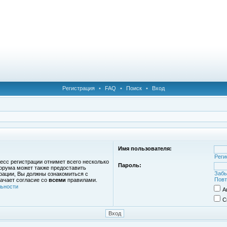
Регистрация
•
FAQ
•
Поиск
•
Вход
Имя пользователя:
Реги
есс регистрации отнимет всего несколько
Пароль:
орума может также предоставить
Забы
рации, Вы должны ознакомиться с
Повт
ачает согласие со
всеми
правилами.
ьности
А
С