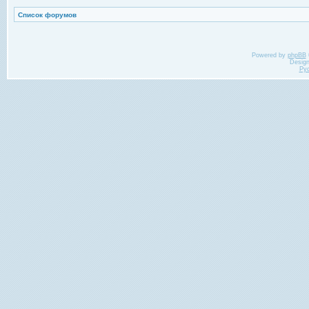
Список форумов
Powered by
phpBB
Desig
Ру