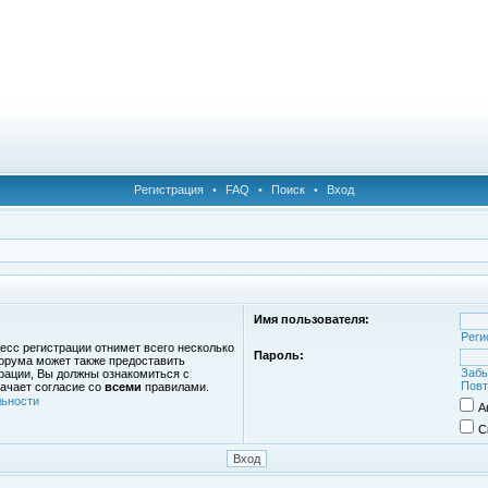
Регистрация
•
FAQ
•
Поиск
•
Вход
Имя пользователя:
Реги
есс регистрации отнимет всего несколько
Пароль:
орума может также предоставить
Забы
рации, Вы должны ознакомиться с
Повт
ачает согласие со
всеми
правилами.
ьности
А
С