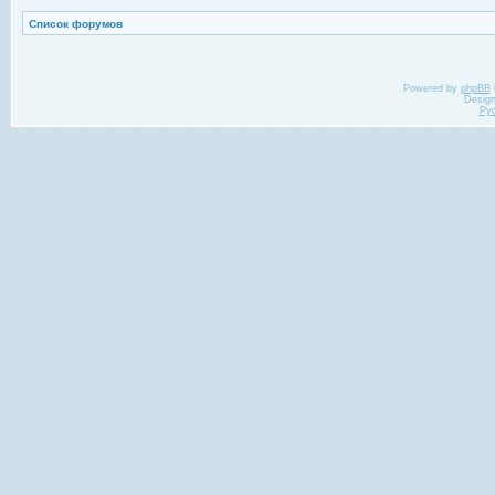
Список форумов
Powered by
phpBB
Desig
Ру