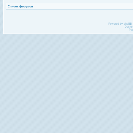
Список форумов
Powered by
phpBB
Desig
Ру