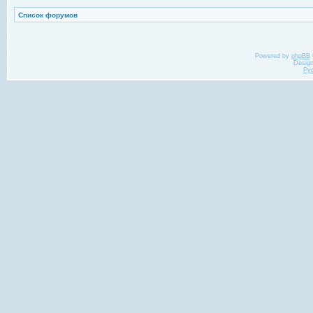
Список форумов
Powered by
phpBB
Desig
Ру