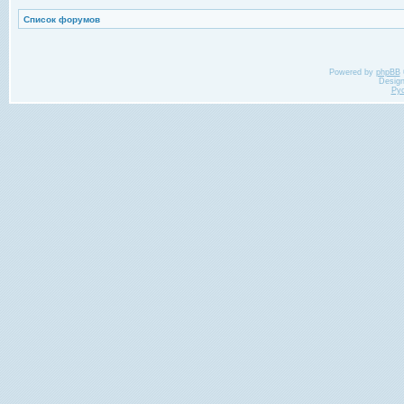
Список форумов
Powered by
phpBB
Desig
Ру