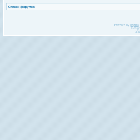
Список форумов
Powered by
phpBB
Desig
Ру