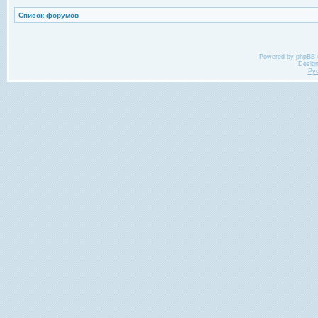
Список форумов
Powered by
phpBB
Desig
Ру