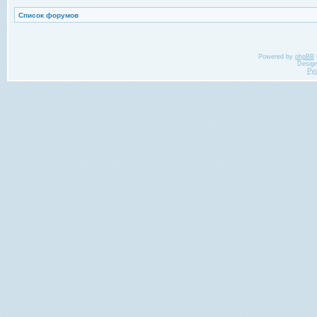
Список форумов
Powered by
phpBB
Desig
Ру