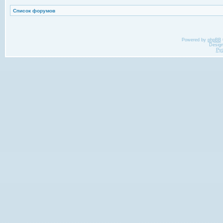
Список форумов
Powered by
phpBB
Desig
Ру