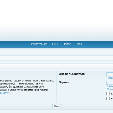
Регистрация
•
FAQ
•
Поиск
•
Вход
Имя пользователя:
Реги
есс регистрации отнимет всего несколько
Пароль:
орума может также предоставить
Забы
рации, Вы должны ознакомиться с
Повт
ачает согласие со
всеми
правилами.
ьности
А
С