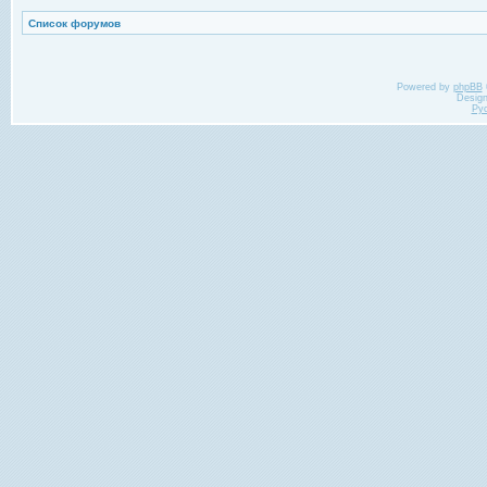
Список форумов
Powered by
phpBB
Desig
Ру