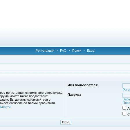
Регистрация
•
FAQ
•
Поиск
•
Вход
Имя пользователя:
Реги
есс регистрации отнимет всего несколько
Пароль:
орума может также предоставить
Забы
рации, Вы должны ознакомиться с
Повт
ачает согласие со
всеми
правилами.
ьности
А
С