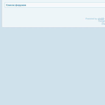
Список форумов
Powered by
phpBB
Desig
Ру