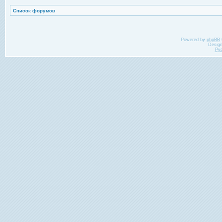
Список форумов
Powered by
phpBB
Desig
Ру