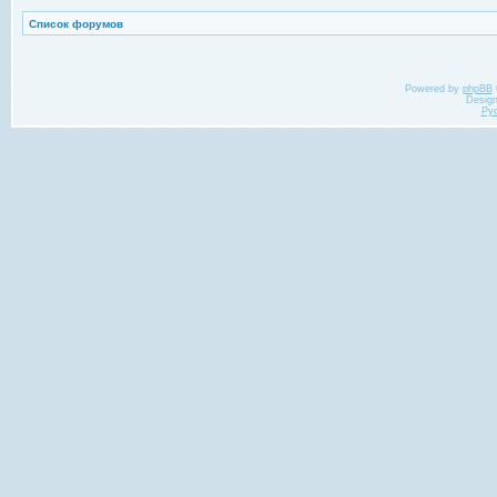
Список форумов
Powered by
phpBB
Desig
Ру