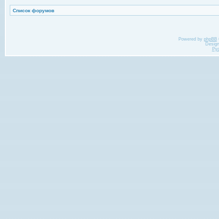
Список форумов
Powered by
phpBB
Desig
Ру