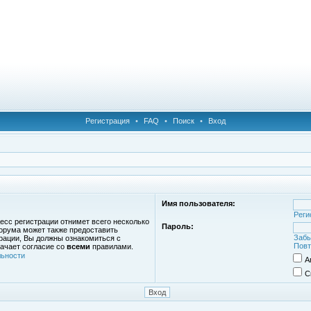
Регистрация
•
FAQ
•
Поиск
•
Вход
Имя пользователя:
Реги
есс регистрации отнимет всего несколько
Пароль:
орума может также предоставить
Забы
рации, Вы должны ознакомиться с
Повт
ачает согласие со
всеми
правилами.
ьности
А
С