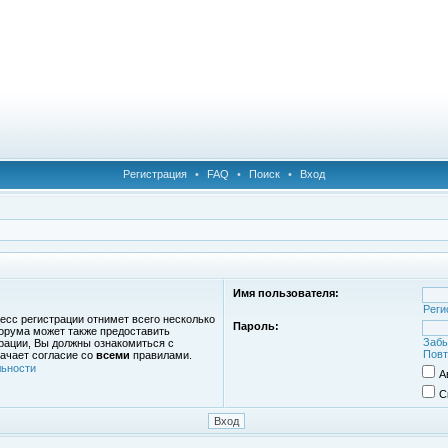
Регистрация
•
FAQ
•
Поиск
•
Вход
Имя пользователя:
Реги
есс регистрации отнимет всего несколько
Пароль:
орума может также предоставить
Забы
рации, Вы должны ознакомиться с
Повт
ачает согласие со
всеми
правилами.
ьности
А
С