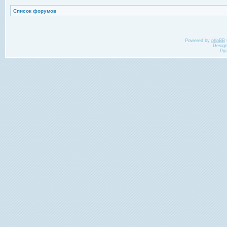
Список форумов
Powered by
phpBB
Desig
Ру