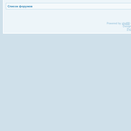
Список форумов
Powered by
phpBB
Desig
Ру