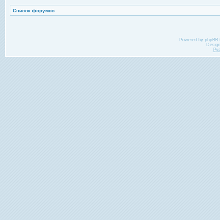
Список форумов
Powered by
phpBB
Desig
Ру