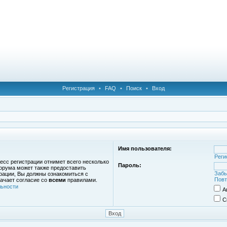
Регистрация
•
FAQ
•
Поиск
•
Вход
Имя пользователя:
Реги
есс регистрации отнимет всего несколько
Пароль:
орума может также предоставить
Забы
рации, Вы должны ознакомиться с
Повт
ачает согласие со
всеми
правилами.
ьности
А
С