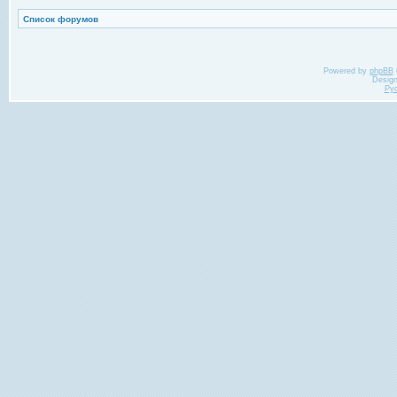
Список форумов
Powered by
phpBB
Desig
Ру