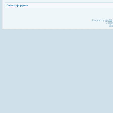
Список форумов
Powered by
phpBB
Desig
Ру