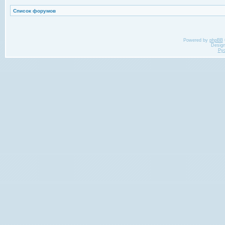
Список форумов
Powered by
phpBB
Desig
Ру