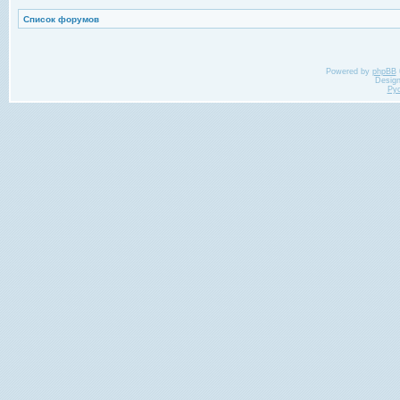
Список форумов
Powered by
phpBB
Desig
Ру