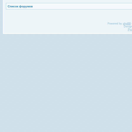
Список форумов
Powered by
phpBB
Desig
Ру