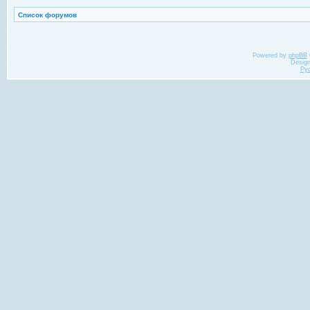
Список форумов
Powered by
phpBB
Desig
Ру