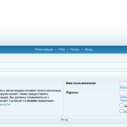
Регистрация
•
FAQ
•
Поиск
•
Вход
Имя пользователя:
Реги
есс регистрации отнимет всего несколько
Пароль:
орума может также предоставить
Забы
рации, Вы должны ознакомиться с
Повт
ачает согласие со
всеми
правилами.
ьности
А
С