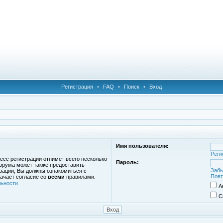
Регистрация
•
FAQ
•
Поиск
•
Вход
Имя пользователя:
Реги
есс регистрации отнимет всего несколько
Пароль:
орума может также предоставить
Забы
рации, Вы должны ознакомиться с
Повт
ачает согласие со
всеми
правилами.
ьности
А
С