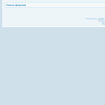
Список форумов
Powered by
phpBB
Desig
Ру