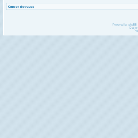
Список форумов
Powered by
phpBB
Desig
Ру