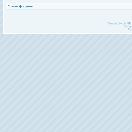
Список форумов
Powered by
phpBB
Desig
Ру