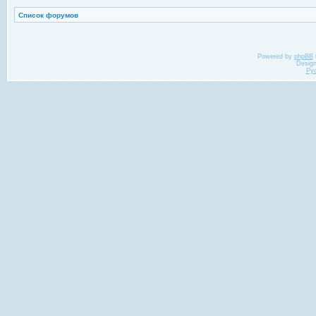
Список форумов
Powered by
phpBB
Desig
Ру