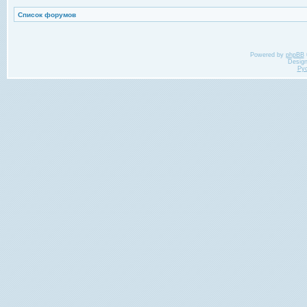
Список форумов
Powered by
phpBB
Desig
Ру