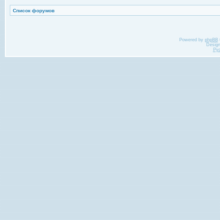
Список форумов
Powered by
phpBB
Desig
Ру