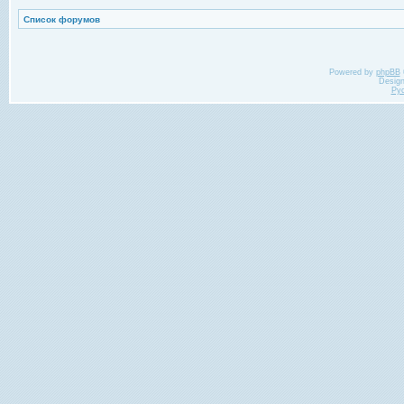
Список форумов
Powered by
phpBB
Desig
Ру