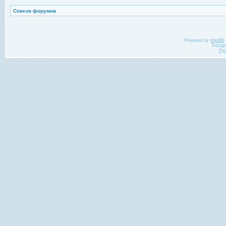
Список форумов
Powered by
phpBB
Desig
Ру