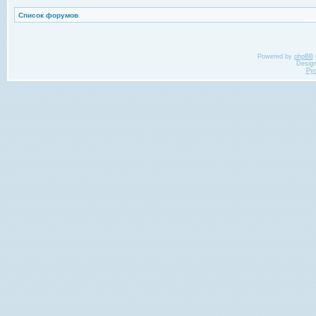
Список форумов
Powered by
phpBB
Desig
Ру