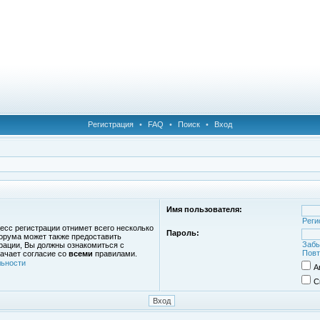
Регистрация
•
FAQ
•
Поиск
•
Вход
Имя пользователя:
Реги
есс регистрации отнимет всего несколько
Пароль:
орума может также предоставить
Забы
рации, Вы должны ознакомиться с
Повт
ачает согласие со
всеми
правилами.
ьности
А
С