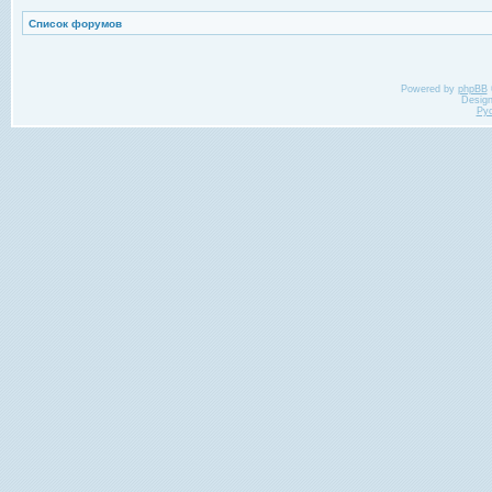
Список форумов
Powered by
phpBB
Desig
Ру